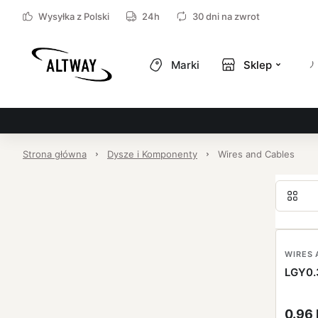
Wysyłka z Polski
24h
30 dni na zwrot
Marki
Sklep
Strona główna
Dysze i Komponenty
Wires and Cables
WIRES 
LGY0.
0.96