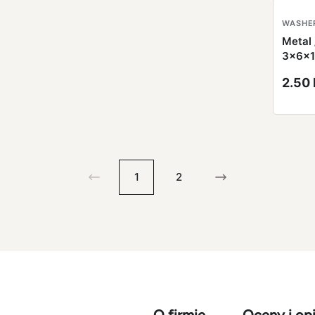
WASHE
Metal 
3x6x
2.50
1
2