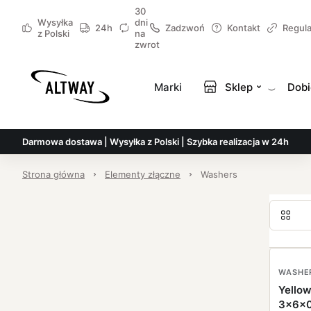
30
Wysyłka
dni
24h
Zadzwoń
Kontakt
Regul
z Polski
na
zwrot
Marki
Sklep
Dobi
Darmowa dostawa | Wysyłka z Polski | Szybka realizacja w 24h
Strona główna
Elementy złączne
Washers
WASHE
Yellow
3x6x