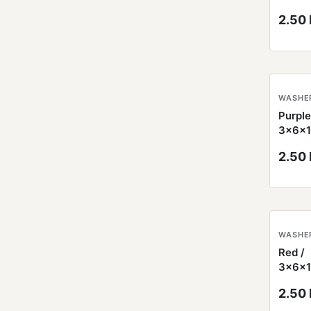
2.50
WASHE
Purple
3x6x
2.50
WASHE
Red /
3x6x
2.50