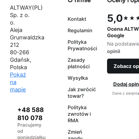
O firmie
Oceny i opi
ALTWAY(PL)
Sp. z o.
5,0
★★
Kontakt
Ocena 5,0 na
o.
Ocena ALTW
Aleja
Regulamin
Google
Grunwaldzka
Polityka
Na podstawi
212
Prywatności
opinii
80-266
Gdańsk,
Zasady
Zobacz op
płatności
Polska
Pokaż
Wysyłka
na
Dodaj opin
mapie
Jak zwrócić
Dane z sierpni
towar?
Polityka
+48 588
zwrotów i
810 078
RMA
Pracujemy
od
Zmień
poniedziałku
zgody