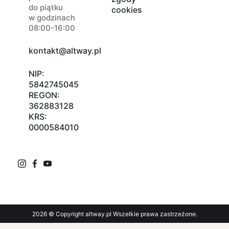
do piątku
cookies
w godzinach
08:00-16:00
kontakt@altway.pl
NIP:
5842745045
REGON:
362883128
KRS:
0000584010