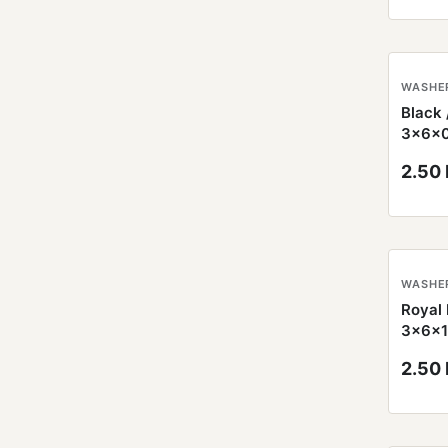
WASHE
Black 
3x6x
2.50
WASHE
Royal 
3x6x
2.50