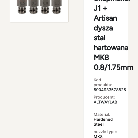
J1 +
Artisan
dysza
stal
hartowana
MK8
0.8/1.75mm
Kod
produktu:
5904933578825
Producent:
ALTWAYLAB
Material:
Hardened
Steel
nozzle type:
MK8