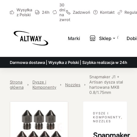
30
Wysyłka
dni
24h
Zadzwoń
Kontakt
Regul
z Polski
na
zwrot
Marki
Sklep
Dobi
Darmowa dostawa | Wysyłka z Polski | Szybka realizacja w 24h
Snapmaker J1 +
Strona
Dysze i
Artisan dysza stal
Nozzles
główna
Komponenty
hartowana MK8
0.8/1.75mm
DYSZE I
KOMPONENTY
,
NOZZLES
Snapmaker