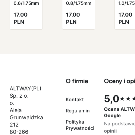
0.6/1.75mm
0.8/1.75mm
1.0/1.
17.00
17.00
17.00
PLN
PLN
PLN
O firmie
Oceny i opi
ALTWAY(PL)
Sp. z o.
5,0
★★
Kontakt
Ocena 5,0 na
o.
Ocena ALTW
Aleja
Regulamin
Google
Grunwaldzka
Polityka
Na podstawi
212
Prywatności
opinii
80-266