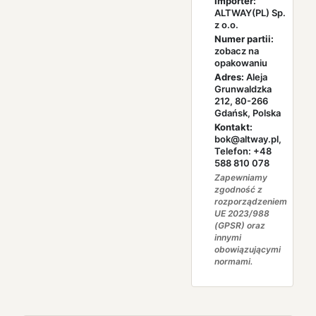
Importer:
ALTWAY(PL) Sp.
z o.o.
Numer partii:
zobacz na
opakowaniu
Adres:
Aleja
Grunwaldzka
212, 80-266
Gdańsk, Polska
Kontakt:
bok@altway.pl,
Telefon: +48
588 810 078
Zapewniamy
zgodność z
rozporządzeniem
UE 2023/988
(GPSR) oraz
innymi
obowiązującymi
normami.