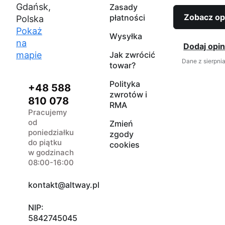
Gdańsk,
Zasady
Zobacz op
płatności
Polska
Pokaż
Wysyłka
na
Dodaj opin
mapie
Jak zwrócić
Dane z sierpni
towar?
Polityka
+48 588
zwrotów i
810 078
RMA
Pracujemy
od
Zmień
poniedziałku
zgody
do piątku
cookies
w godzinach
08:00-16:00
kontakt@altway.pl
NIP:
5842745045