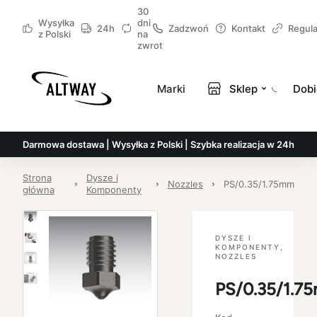
30
Wysyłka
dni
24h
Zadzwoń
Kontakt
Regul
z Polski
na
zwrot
Marki
Sklep
Dobi
Darmowa dostawa | Wysyłka z Polski | Szybka realizacja w 24h
Strona
Dysze i
Nozzles
PS/0.35/1.75mm
główna
Komponenty
DYSZE I
KOMPONENTY
,
NOZZLES
PS/0.35/1.7