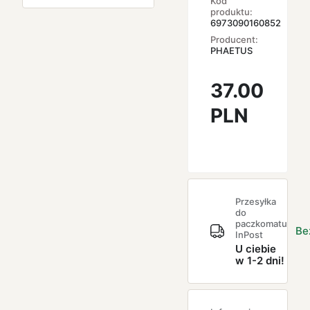
Kod
produktu:
6973090160852
Producent:
PHAETUS
37.00
PLN
Przesyłka
do
paczkomatu
Be
InPost
U ciebie
w 1-2 dni!