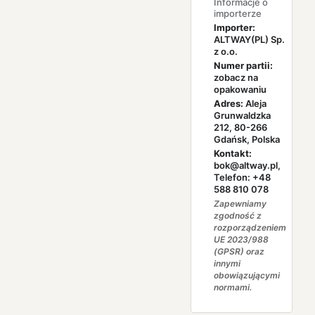
Informacje o
importerze
Importer:
ALTWAY(PL) Sp.
z o.o.
Numer partii:
zobacz na
opakowaniu
Adres:
Aleja
Grunwaldzka
212, 80-266
Gdańsk, Polska
Kontakt:
bok@altway.pl,
Telefon: +48
588 810 078
Zapewniamy
zgodność z
rozporządzeniem
UE 2023/988
(GPSR) oraz
innymi
obowiązującymi
normami.