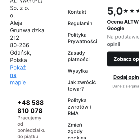
ALTWAY(PL)
Sp. z o.
5,0
★★
Kontakt
Ocena 5,0 na
o.
Ocena ALTW
Aleja
Regulamin
Google
Grunwaldzka
Polityka
Na podstawi
212
Prywatności
opinii
80-266
Gdańsk,
Zasady
Zobacz op
płatności
Polska
Pokaż
Wysyłka
na
Dodaj opin
mapie
Jak zwrócić
Dane z sierpni
towar?
Polityka
+48 588
zwrotów i
810 078
RMA
Pracujemy
od
Zmień
poniedziałku
zgody
do piątku
cookies