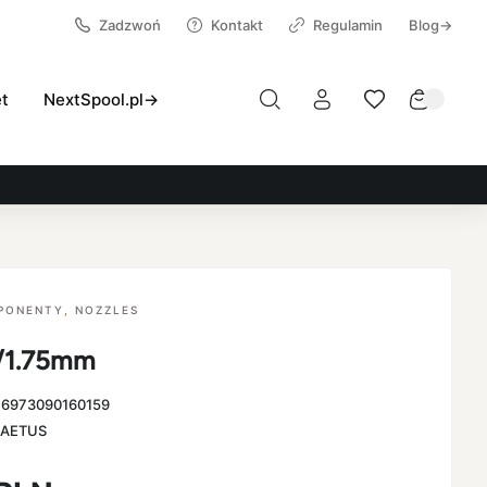
Zadzwoń
Kontakt
Regulamin
Blog→
et
NextSpool.pl→
MPONENTY
,
NOZZLES
3/1.75mm
:
6973090160159
AETUS