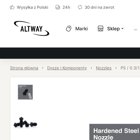
Wysyłka z Polski
24h
30 dni na zwrot
Marki
Sklep
Strona główna
Dysze i Komponenty
Nozzles
PS / 0.3/