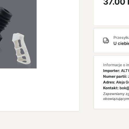
37.00
Przesyłk
U ciebi
Informacje o i
Importer:
ALTW
Numer partii:
Adres:
Aleja G
Kontakt:
bok@a
Zapewniamy zg
obowiązującym