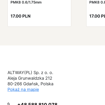
PMK8 0.6/1.75mm
PMK8 0.
17.00 PLN
17.00 P
ALTWAY(PL) Sp. z o. o.
Aleja Grunwaldzka 212
80-266 Gdańsk, Polska
Pokaż na mapie
+48 588 810 078