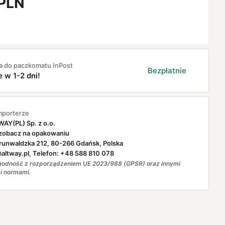
PLN
a do paczkomatu InPost
Bezpłatnie
e w 1-2 dni!
mporterze
AY(PL) Sp. z o.o.
zobacz na opakowaniu
runwaldzka 212, 80-266 Gdańsk, Polska
ltway.pl, Telefon: +48 588 810 078
odność z rozporządzeniem UE 2023/988 (GPSR) oraz innymi
i normami.