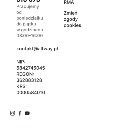
RMA
Pracujemy
od
Zmień
poniedziałku
zgody
do piątku
cookies
w godzinach
08:00-16:00
kontakt@altway.pl
NIP:
5842745045
REGON:
362883128
KRS:
0000584010