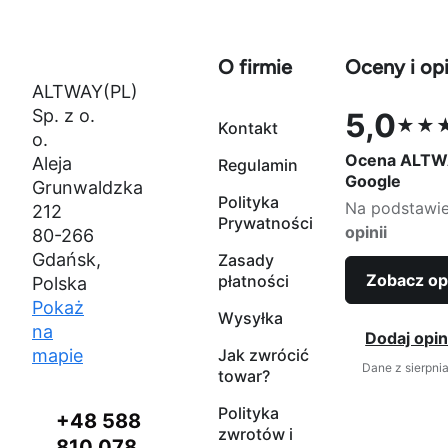
O firmie
Oceny i opi
ALTWAY(PL)
Sp. z o.
5,0
★★
Kontakt
Ocena 5,0 na
o.
Ocena ALTW
Aleja
Regulamin
Google
Grunwaldzka
Polityka
Na podstawi
212
Prywatności
opinii
80-266
Gdańsk,
Zasady
Zobacz op
płatności
Polska
Pokaż
Wysyłka
na
Dodaj opin
mapie
Jak zwrócić
Dane z sierpni
towar?
Polityka
+48 588
zwrotów i
810 078