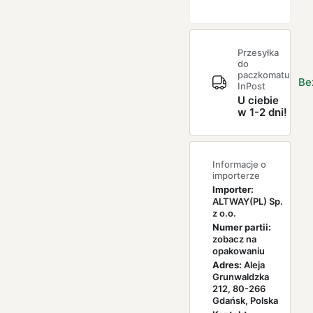
Przesyłka
do
paczkomatu
Be
InPost
U ciebie
w 1-2 dni!
Informacje o
importerze
Importer:
ALTWAY(PL) Sp.
z o.o.
Numer partii:
zobacz na
opakowaniu
Adres:
Aleja
Grunwaldzka
212, 80-266
Gdańsk, Polska