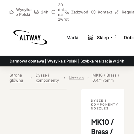
30
Wysyłka
dni
24h
Zadzwoń
Kontakt
Regul
z Polski
na
zwrot
Marki
Sklep
Dobi
Darmowa dostawa | Wysyłka z Polski | Szybka realizacja w 24h
Strona
Dysze i
MK10 / Brass /
Nozzles
główna
Komponenty
0.4/1.75mm
DYSZE I
KOMPONENTY
,
NOZZLES
MK10 /
Brass /