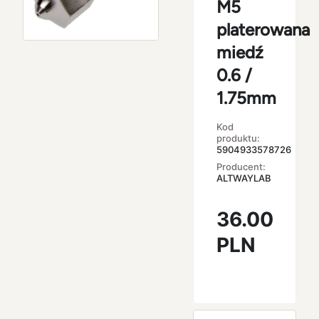
M5
platerowana
miedź
0.6 /
1.75mm
Kod
produktu:
5904933578726
Producent:
ALTWAYLAB
36.00
PLN