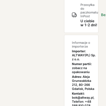
Przesyłka
do
paczkomatu
Be
InPost
U ciebie
w 1-2 dni!
Informacje o
importerze
Importer:
ALTWAY(PL) Sp.
z o.o.
Numer partii:
zobacz na
opakowaniu
Adres:
Aleja
Grunwaldzka
212, 80-266
Gdańsk, Polska
Kontakt:
bok@altway.pl,
Telefon: +48
588 810 078