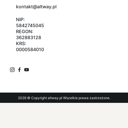
kontakt@altway.pl
NIP:
5842745045
REGON:
362883128
KRS:
0000584010