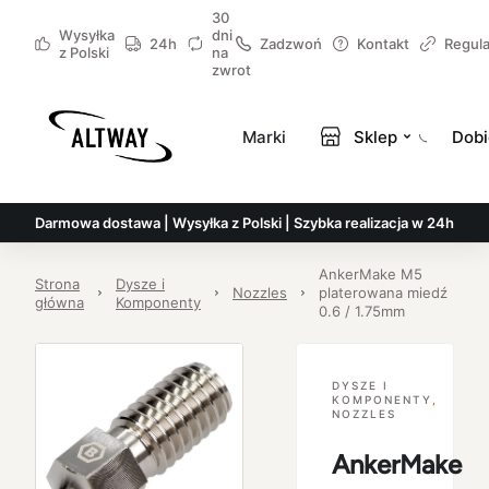
30
Wysyłka
dni
24h
Zadzwoń
Kontakt
Regul
z Polski
na
zwrot
Marki
Sklep
Dobi
Darmowa dostawa | Wysyłka z Polski | Szybka realizacja w 24h
AnkerMake M5
Strona
Dysze i
Nozzles
platerowana miedź
główna
Komponenty
0.6 / 1.75mm
DYSZE I
KOMPONENTY
,
NOZZLES
AnkerMake