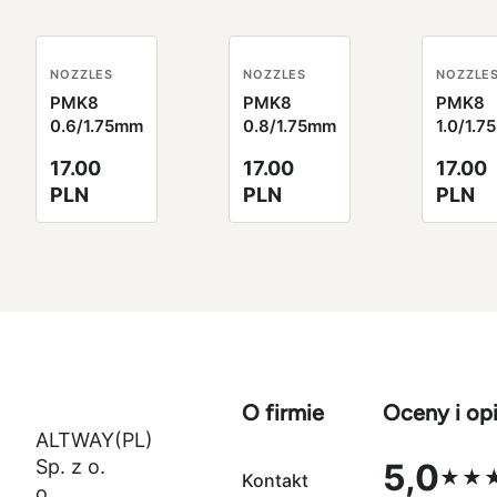
NOZZLES
NOZZLES
NOZZLE
PMK8
PMK8
PMK8
0.6/1.75mm
0.8/1.75mm
1.0/1.
17.00
17.00
17.00
PLN
PLN
PLN
O firmie
Oceny i opi
ALTWAY(PL)
Sp. z o.
5,0
★★
Kontakt
Ocena 5,0 na
o.