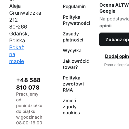
Ocena ALTW
Aleja
Regulamin
Google
Grunwaldzka
Polityka
Na podstawi
212
Prywatności
opinii
80-266
Gdańsk,
Zasady
Zobacz op
płatności
Polska
Pokaż
Wysyłka
na
Dodaj opin
mapie
Jak zwrócić
Dane z sierpni
towar?
Polityka
+48 588
zwrotów i
810 078
RMA
Pracujemy
od
Zmień
poniedziałku
zgody
do piątku
cookies
w godzinach
08:00-16:00